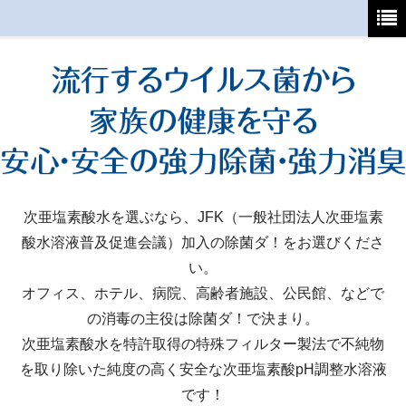
ホーム
初めてご利用の方へ
支払・送料について
よくあるご質問
特定商取引法
次亜塩素酸水を選ぶなら、JFK（一般社団法人次亜塩素
酸水溶液普及促進会議）加入の除菌ダ！をお選びくださ
カート
い。
マイページ
オフィス、ホテル、病院、高齢者施設、公民館、などで
の消毒の主役は除菌ダ！で決まり。
次亜塩素酸水を特許取得の特殊フィルター製法で不純物
を取り除いた純度の高く安全な次亜塩素酸pH調整水溶液
です！