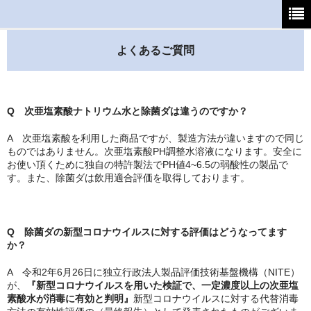
ホーム
よくあるご質問
初めてご利用の方へ
支払・送料について
Q 次亜塩素酸ナトリウム水と除菌ダは違うのですか？
よくあるご質問
A 次亜塩素酸を利用した商品ですが、製造方法が違いますので同じ
ものではありません。次亜塩素酸PH調整水溶液になります。安全に
お使い頂くために独自の特許製法でPH値4~6.5の弱酸性の製品で
特定商取引法
す。また、除菌ダは飲用適合評価を取得しております。
カート
マイページ
Q 除菌ダの新型コロナウイルスに対する評価はどうなってます
か？
A 令和2年6月26日に独立行政法人製品評価技術基盤機構（NITE）
が、
『新型コロナウイルスを用いた検証で、一定濃度以上の次亜塩
素酸水が消毒に有効と判明』
新型コロナウイルスに対する代替消毒