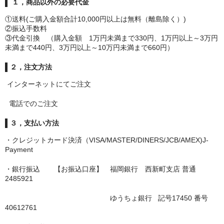
１，商品以外の必要代金
①送料(ご購入金額合計10,000円以上は無料（離島除く）)
②振込手数料
③代金引換 （購入金額 1万円未満まで330円、1万円以上～3万円
未満まで440円、3万円以上～10万円未満まで660円）
２，注文方法
インターネットにてご注文
電話でのご注文
３，支払い方法
・クレジットカード決済（VISA/MASTER/DINERS/JCB/AMEX)J-
Payment
・銀行振込 【お振込口座】 福岡銀行 西新町支店 普通
2485921
ゆうちょ銀行 記号17450 番号
40612761