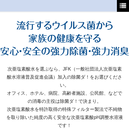
ホーム
初めてご利用の方へ
支払・送料について
よくあるご質問
特定商取引法
次亜塩素酸水を選ぶなら、JFK（一般社団法人次亜塩素
酸水溶液普及促進会議）加入の除菌ダ！をお選びくださ
カート
い。
マイページ
オフィス、ホテル、病院、高齢者施設、公民館、などで
の消毒の主役は除菌ダ！で決まり。
次亜塩素酸水を特許取得の特殊フィルター製法で不純物
を取り除いた純度の高く安全な次亜塩素酸pH調整水溶液
です！