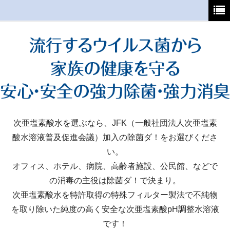
ホーム
初めてご利用の方へ
支払・送料について
よくあるご質問
特定商取引法
次亜塩素酸水を選ぶなら、JFK（一般社団法人次亜塩素
酸水溶液普及促進会議）加入の除菌ダ！をお選びくださ
カート
い。
マイページ
オフィス、ホテル、病院、高齢者施設、公民館、などで
の消毒の主役は除菌ダ！で決まり。
次亜塩素酸水を特許取得の特殊フィルター製法で不純物
を取り除いた純度の高く安全な次亜塩素酸pH調整水溶液
です！