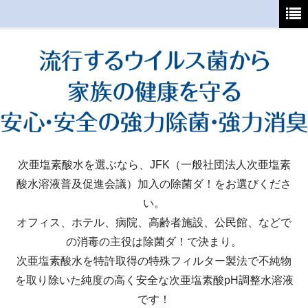
ホーム
初めてご利用の方へ
支払・送料について
よくあるご質問
特定商取引法
次亜塩素酸水を選ぶなら、JFK（一般社団法人次亜塩素
酸水溶液普及促進会議）加入の除菌ダ！をお選びくださ
カート
い。
マイページ
オフィス、ホテル、病院、高齢者施設、公民館、などで
の消毒の主役は除菌ダ！で決まり。
次亜塩素酸水を特許取得の特殊フィルター製法で不純物
を取り除いた純度の高く安全な次亜塩素酸pH調整水溶液
です！