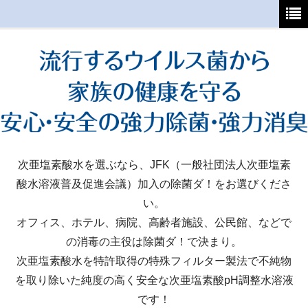
ホーム
初めてご利用の方へ
支払・送料について
よくあるご質問
特定商取引法
次亜塩素酸水を選ぶなら、JFK（一般社団法人次亜塩素
酸水溶液普及促進会議）加入の除菌ダ！をお選びくださ
カート
い。
マイページ
オフィス、ホテル、病院、高齢者施設、公民館、などで
の消毒の主役は除菌ダ！で決まり。
次亜塩素酸水を特許取得の特殊フィルター製法で不純物
を取り除いた純度の高く安全な次亜塩素酸pH調整水溶液
です！