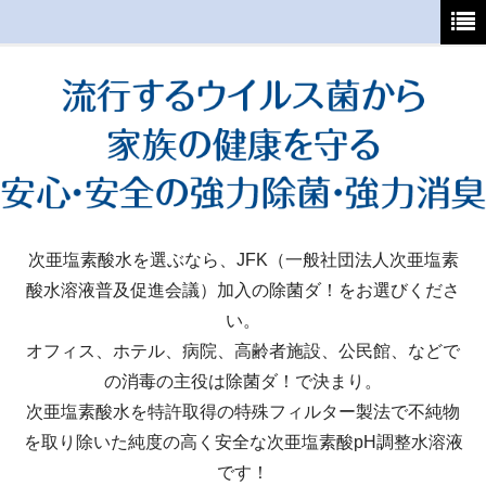
ホーム
初めてご利用の方へ
支払・送料について
よくあるご質問
特定商取引法
次亜塩素酸水を選ぶなら、JFK（一般社団法人次亜塩素
酸水溶液普及促進会議）加入の除菌ダ！をお選びくださ
カート
い。
マイページ
オフィス、ホテル、病院、高齢者施設、公民館、などで
の消毒の主役は除菌ダ！で決まり。
次亜塩素酸水を特許取得の特殊フィルター製法で不純物
を取り除いた純度の高く安全な次亜塩素酸pH調整水溶液
です！