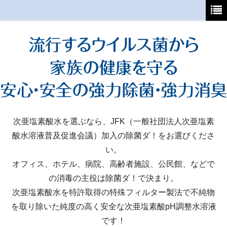
ホーム
初めてご利用の方へ
支払・送料について
よくあるご質問
特定商取引法
次亜塩素酸水を選ぶなら、JFK（一般社団法人次亜塩素
酸水溶液普及促進会議）加入の除菌ダ！をお選びくださ
カート
い。
マイページ
オフィス、ホテル、病院、高齢者施設、公民館、などで
の消毒の主役は除菌ダ！で決まり。
次亜塩素酸水を特許取得の特殊フィルター製法で不純物
を取り除いた純度の高く安全な次亜塩素酸pH調整水溶液
です！