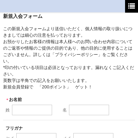
新規入会フォーム
ホーム
この新規入会フォームより送信いただく、個人情報の取り扱いにつ
初めてご利用の方へ
きましては細心の注意を払っております。
お預かりしたお客様の情報は本人様へのお問い合わせ内容について
支払・送料について
のご返答や情報のご提供の目的であり、他の目的に使用することは
ございません。詳しくは「プライバシーポリシー」をご覧くださ
よくあるご質問
い。
*印の付いている項目は必須となっております。漏れなくご記入くだ
特定商取引法
さい。
英数字は半角での記入をお願いいたします。
カート
新規会員登録で 「200ポイント」 ゲット！
マイページ
お名前
＊
姓
名
フリガナ